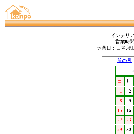
インテリ
営業時間：
休業日：日曜,祝
前の月
日
月
1
2
8
9
15
16
22
23
29
30