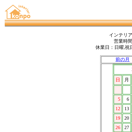
インテリ
営業時間：
休業日：日曜,祝
前の月
日
月
5
6
12
13
19
20
26
27