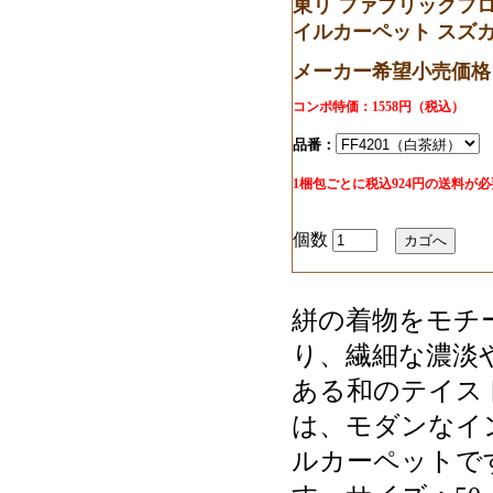
東リ ファブリックフロア 
イルカーペット スズ
メーカー希望小売価格：
コンポ特価：1558円（税込）
品番：
1梱包ごとに税込924円の送料が
個数
絣の着物をモチ
り、繊細な濃淡
ある和のテイス
は、モダンなイ
ルカーペットで