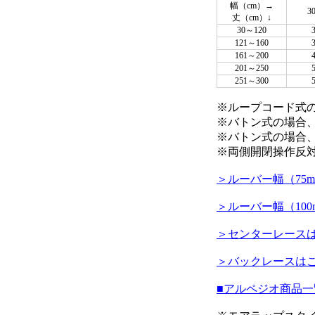
幅（cm）→
3
丈（cm）↓
30～120
121～160
161～200
201～250
251～300
※ループコード式の
※バトン式の場合、
※バトン式の場合
※両側開閉操作反
＞ルーバー幅（75
＞ルーバー幅（10
＞センターレース
＞バックレースは
■アルペジオ商品