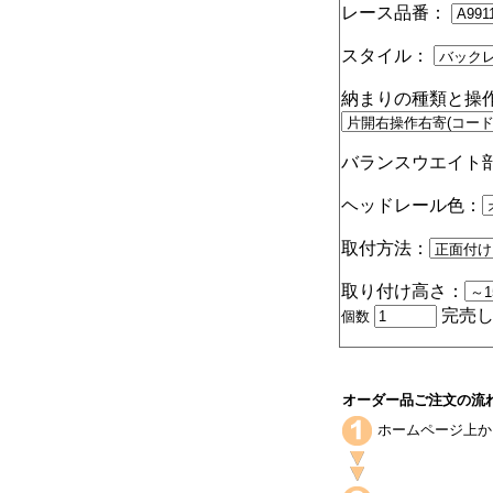
レース品番：
スタイル：
納まりの種類と操
バランスウエイト
ヘッドレール色：
取付方法：
取り付け高さ：
完売し
個数