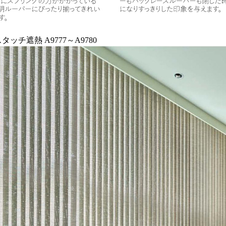
ッチ遮熱 A9777～A9780