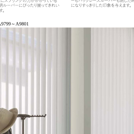
799～A9801