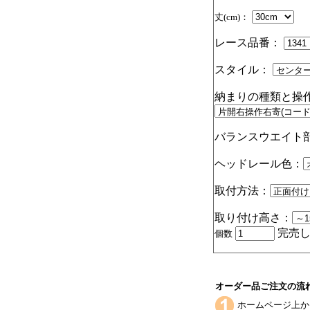
丈(cm)：
レース品番：
スタイル：
納まりの種類と操
バランスウエイト
ヘッドレール色：
取付方法：
取り付け高さ：
完売し
個数