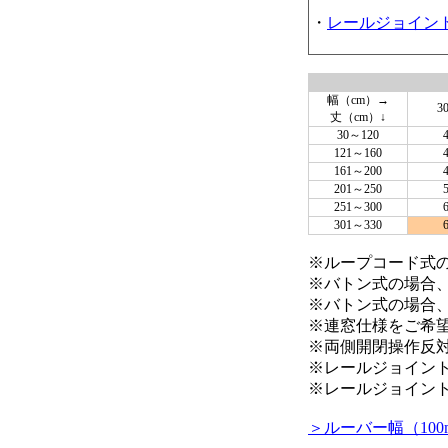
・
レールジョイン
幅（cm）→
3
丈（cm）↓
30～120
121～160
161～200
201～250
251～300
301～330
※ループコード式の
※バトン式の場合
※バトン式の場合
※連窓仕様をご希
※両側開閉操作反
※レールジョイン
※レールジョイント
＞ルーバー幅（10