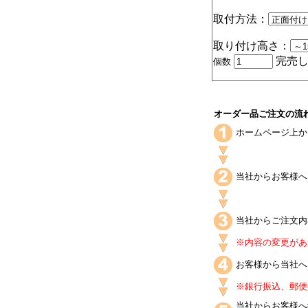
取付方法：
取り付け高さ：
完売し
個数