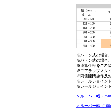
幅（cm）→
3
丈（cm）↓
30～120
121～160
161～200
201～250
251～300
301～350
351～400
※バトン式の場合
※バトン式の場合
※連窓仕様をご希
※モアラップスタ
※両側開閉操作反
※レールジョイン
※レールジョイント
＞ルーバー幅（75
＞ルーバー幅（10