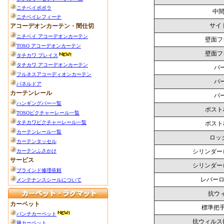
中間
サイ
壁面フ
壁面フ
バー
バー
バー
ポスト
ポスト
ロッ
シリンダー
シリンダー
レバーロ
抗ウ
標準把
抗ウィルス