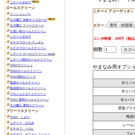
ニチベイ アコーディオン
：
カラー
コンポ特価：209円（税
個数
やまなみ用オプシ
吊りパイプ
吊りパイプ
吊りパイプ
壁面ブラ
鴨居
レール
フレ