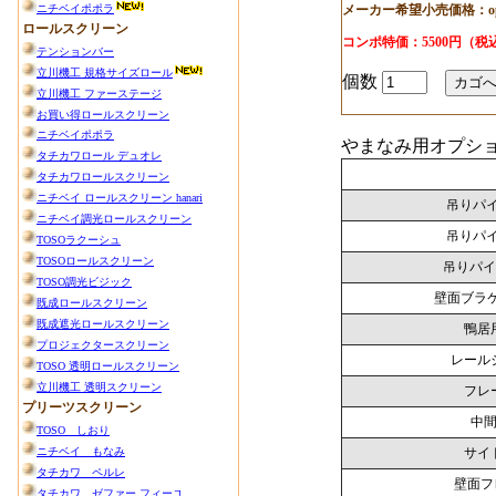
メーカー希望小売価格：op
コンポ特価：5500円（税
個数
やまなみ用オプシ
吊りパイプ
吊りパイプ
吊りパイプ
壁面ブラ
鴨居
レール
フレ
中間
サイ
壁面フ