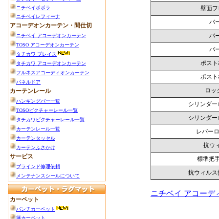
壁面フ
バー
バー
バー
ポスト
ポスト
ロッ
シリンダー
シリンダー
レバーロ
抗ウ
標準把
抗ウィルス
ニチベイ アコー