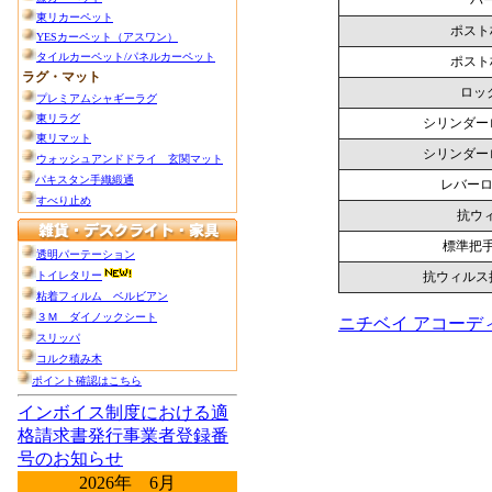
バー
ポスト
ポスト
ロッ
シリンダー
シリンダー
レバーロ
抗ウ
標準把
抗ウィルス
ニチベイ アコー