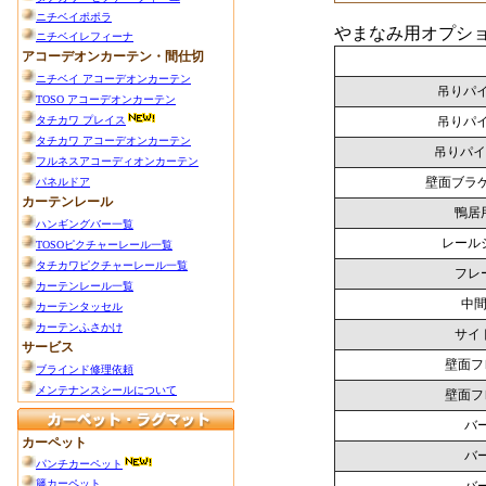
やまなみ用オプシ
吊りパイプ
吊りパイプ
吊りパイプ
壁面ブラ
鴨居
レール
フレ
中間
サイ
壁面フ
壁面フ
バー
バー